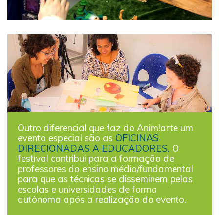
Outro diferencial que faz do Anim!arte um
evento especial são as
OFICINAS
DIRECIONADAS A EDUCADORES.
O
festival contribui para a formação de
professores do ensino médio/fundamental
para que as técnicas se disseminem pelas
escolas e universidades de forma
autônoma após a realização do evento.