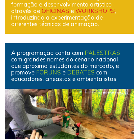
formação e desenvolvimento artístico
através de
OFICINAS
e
WORKSHOPS
,
introduzindo a experimentação de
diferentes técnicas de animação.
A programação conta com
PALESTRAS
com grandes nomes do cenário nacional
que aproxima estudantes do mercado, e
promove
FÓRUNS
e
DEBATES
com
educadores, cineastas e ambientalistas.